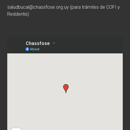
saludbucal@chassfose.org.uy
(para trámites de COFI y
Reddentis)