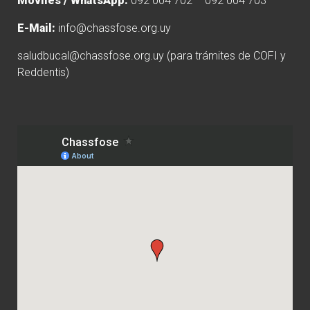
Móviles / WhatsApp:
092 004 702 – 092 004 703
E-Mail:
info@chassfose.org.uy
saludbucal@chassfose.org.uy
(para trámites de COFI y
Reddentis)