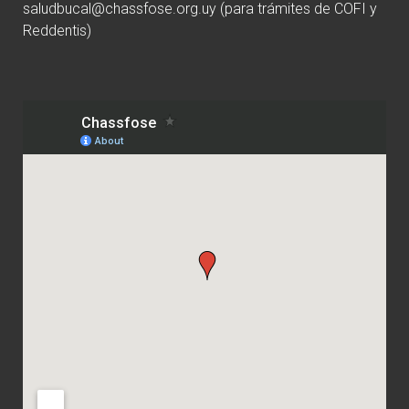
saludbucal@chassfose.org.uy
(para trámites de COFI y
Reddentis)