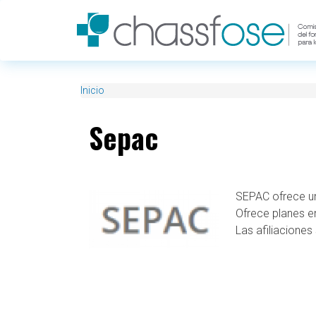
Pasar al contenido principal
Inicio
Sepac
SEPAC ofrece un
Ofrece planes en
Las afiliacione