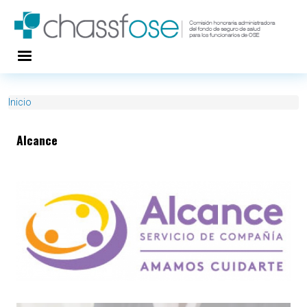
Pasar al contenido principal
Inicio
Alcance