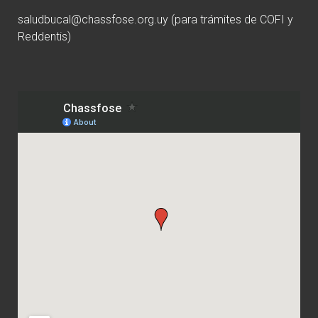
saludbucal@chassfose.org.uy
(para trámites de COFI y
Reddentis)